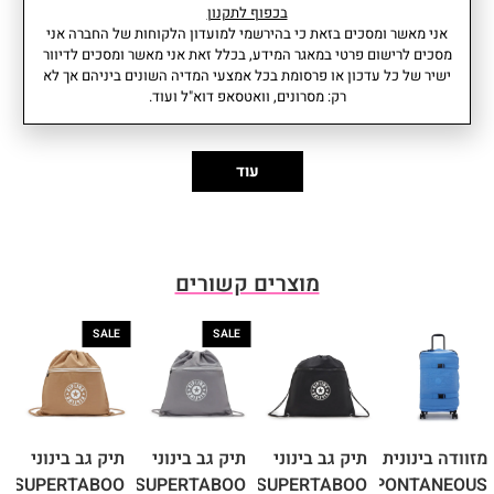
בכפוף לתקנון
אני מאשר ומסכים בזאת כי בהירשמי למועדון הלקוחות של החברה אני
מידע נוסף
מאפיינים
מסכים לרישום פרטי במאגר המידע, בכלל זאת אני מאשר ומסכים לדיוור
• תא ראשי עם סגירת רוכסן המכיל:
נפח: 35 ליטר
ישיר של כל עדכון או פרסומת בכל אמצעי המדיה השונים ביניהם אך לא
רק: מסרונים, וואטסאפ דוא"ל ועוד.
– כיס עם רוכסן.
משקל: 0.65 ק"ג
• תא לנעליים עם סגירת רוכסן.
רוחב: 29 ס"מ I גובה: 29 ס"מ I
•2 ידיות לנשיאת התיק ביד.
עומק: 53 ס"מ
• רצועה מתכווננת וניתנת להסרה.
הרכב בד: 56% פוליאמיד ממוחזר,
עוד
• אורך רצועה מינימלי: 35, אורך
44% פוליאמיד.
רצועה מקסימלי: 65.
הרכב בד פנימי: 100% פוליאסטר
ממוחזר.
אחריות: שנתיים
מוצרים קשורים
המותג קיפלינג משנה מעת לעת את
הקופים המצורפים לתיקים.
SALE
SALE
יתכן והקוף שיגיע הינו מחומר שונה
ומראה שונה מהתמונה, אך הצבע
תמיד היה תואם לתיק.
מזוודה בינונית
תיק גב בינוני
תיק גב בינוני
תיק גב בינוני
N
SUPERTABOO
SUPERTABOO
SUPERTABOO
SPONTANEOUS