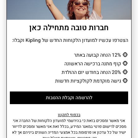
דוחה מים
חברות טובה מתחילה כאן
הצטרפו עכשיו למועדון הלקוחות החדש של Kipling וקבלו:
תיק NIKKI הוא מחווה אופנתית לקלאסיקות של שנות ה-90, בעיצוב
רטרו שמחזיר את הסטייל האייקוני של קיפלינג לימינו. עם מראה נוסטלגי
🐵
12% הנחה קבועה באתר
ותאים מרובים, הוא מעניק פתרון מושלם לנשיאה יומיומית נוחה
🐵
קוף מתנה ברכישה הראשונה
ומסודרת. הרצועה המתכווננת מאפשרת התאמה אישית לנשיאה על
🐵
20% הנחה בחודש יום ההולדת
הכתף או באלכסון, מה שהופך אותו לשילוב מנצח של פרקטיות ושיק.
תיק שמתאים לכל מי שאוהב מראה נינוח וקליל עם קריצה לעבר.
🐵
גישה מוקדמת לקולקציות חדשות
להרשמה וקבלת ההטבות
מידע נוסף
מאפיינים
בכפוף לתקנון
• תא ראשי עם סגירת רוכסן המכיל:
משקל: 4.5
אני מאשר ומסכים בזאת כי בהירשמי למועדון הלקוחות של החברה אני
• כיס עם סגירת רוכסן.
נפח: 0.27
מסכים לרישום פרטי במאגר המידע, בכלל זאת אני מאשר ומסכים לדיוור
• בחזית התיק 2 כיסים עם סגירת
רוחב: 8 סמ I עומק: 30 סמ I גובה:
ישיר של כל עדכון או פרסומת בכל אמצעי המדיה השונים ביניהם אך לא
רוכסן.
28.5 סמ