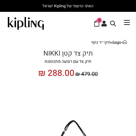
האתר הרשמי של Kipling ישראל
0
»
bags
»
תיקי יד כתף
תיק צד קטן NIKKI
תיק צד עם רצועה מתכווננת
₪
288.00
₪
479.00