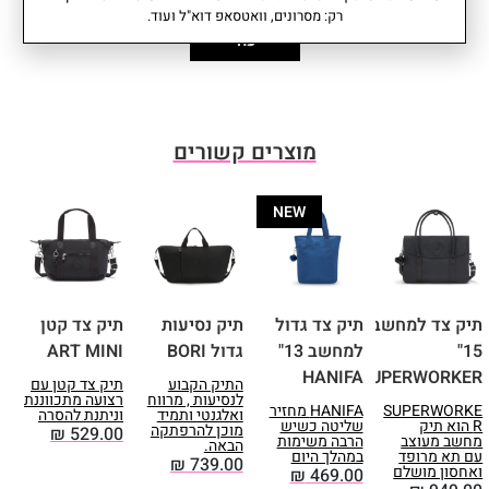
3 כיסים: עם רוכסן • תאים
נפח: 18 ליטר
רק: מסרונים, וואטסאפ דוא"ל ועוד.
פונקציונליים: 3 (1 לפטופ + 2 עט) •
משקל: 0.76 קג
עוד
גודל תא מחשב: גובה: 27 | רוחב: 36
עומק: 12.5 סמ I רוחב: 44 סמ I
| עומק 1.5 ס"מ. • תואם A4 • שרוול
גובה: 32 סמ
חיבור לטרולי • רצועה מתכווננת
אחריות: שנתיים
ונשלפת. • אורך רצועה: 66 ס"מ
מוצרים קשורים
NEW
תיק צד למחשב
תיק צד גדול
תיק נסיעות
תיק צד קטן
ת
15"
למחשב 13"
גדול BORI
ART MINI
I
HANIFA
SUPERWORKER
התיק הקבוע
תיק צד קטן עם
ה
לנסיעות , מרווח
רצועה מתכווננת
SUPERWORKE
HANIFA מחזיר
ואלגנטי ותמיד
וניתנת להסרה
ח
R הוא תיק
שליטה כשיש
מוכן להרפתקה
ק
₪
529.00
מחשב מעוצב
הרבה משימות
הבאה.
0
עם תא מרופד
במהלך היום
₪
739.00
ואחסון מושלם
₪
469.00