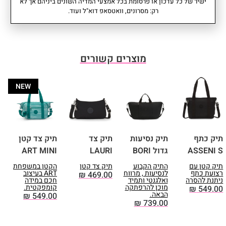
ישיר של כל עדכון או פרסומת בכל אמצעי המדיה השונים ביניהם אך לא
• תאים פונקציונליים: 3 (1 לפטופ +
משקל: 0.58 קג
עוד
רק: מסרונים, וואטסאפ דוא"ל ועוד.
2 עט)
עומק: 17 סמ I רוחב: 48 סמ I גובה:
• גודל תא מחשב: גובה: 25 | רוחב:
32 סמ
44 | עומק 2 ס"מ.
אחריות: שנתיים
• תואם A4
• שרוול חיבור לטרולי
מוצרים קשורים
• אורך רצועה: 66 ס"מ.
NEW
תיק כתף
תיק נסיעות
תיק צד
תיק צד קטן
ת
ASSENI S
גדול BORI
LAURI
ART MINI
I
תיק קטן עם
התיק הקבוע
תיק צד קטן
הקטן במשפחת
ת
רצועת כתף
לנסיעות , מרווח
ART בעיצוב
ר
₪
469.00
ניתנת להסרה
ואלגנטי ותמיד
חכם במידה
ו
מוכן להרפתקה
קומפקטית.
0
₪
549.00
הבאה.
₪
549.00
₪
739.00