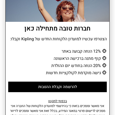
מתאים למחשב עד 15"
חברות טובה מתחילה כאן
COLISSA ZIP הוא הבן לוויה לימים גדולים, כשהלו"ז מלא ואת צריכה
הצטרפו עכשיו למועדון הלקוחות החדש של Kipling וקבלו:
לדעת שהכול תחת שליטה. יש לו מקום למחשב, חלוקה נוחה שמונעת
בלאגן ושרוול חיבור למזוודה כדי שתוכלי פשוט להמשיך הלאה. העיצוב
🐵
12% הנחה קבועה באתר
שלו שקט ובטוח בעצמו, כזה שמרגיש בבית גם במשרד וגם בדרך לנסיעה.
🐵
קוף מתנה ברכישה הראשונה
COLISSA ZIP הוא לא עוד תיק עבודה, אלא פרט שמכניס סדר, נוחות
🐵
20% הנחה בחודש יום ההולדת
ושקט פנימי, בדיוק מה שצריך כדי לעבור יום אינטנסיבי בחיוך.
🐵
גישה מוקדמת לקולקציות חדשות
להרשמה וקבלת ההטבות
מידע נוסף
מאפיינים
• כיסים פנימיים: 3 כיסים: 1 עם
הרכב בד: 100% פוליאמיד | הרכב
בכפוף לתקנון
רוכסן + 2 פתוחים
בד פנימי: 100% פוליאסטר
אני מאשר ומסכים בזאת כי בהירשמי למועדון הלקוחות של החברה אני
• כיסים קדמיים: 1 עם סגירת רוכסן
ממוחזר.
מסכים לרישום פרטי במאגר המידע, בכלל זאת אני מאשר ומסכים לדיוור
• תאים מרכזיים: 1 עם סגירת רוכסן
נפח: 17 ליטר