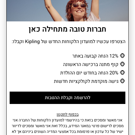
מתאים למחשב עד 15"
חברות טובה מתחילה כאן
הצטרפו עכשיו למועדון הלקוחות החדש של Kipling וקבלו:
COLISSA UP הוא החבר שאת לוקחת איתך ליום עמוס ויוצאת איתו
בתחושה של ביטחון. בפנים הוא חכם ומדויק, עם מקום למחשב וכל מה
🐵
12% הנחה קבועה באתר
שצריך כדי להרגיש מסודרת. מבחוץ הוא מרשים, כזה שמסתדר עם כל
הופעה בלי להתאמץ. COLISSA UP הוא תיק שיודע להחזיק יום של
🐵
קוף מתנה ברכישה הראשונה
פגישות, לימודים או נסיעה קצרה ותמיד להשאיר אותך בצד הנוח
🐵
20% הנחה בחודש יום ההולדת
והאלגנטי.
🐵
גישה מוקדמת לקולקציות חדשות
להרשמה וקבלת ההטבות
מידע נוסף
מאפיינים
• כיסים פנימיים: 3 כיסים: 1 עם
הרכב בד: 100% פוליאמיד | הרכב
בכפוף לתקנון
רוכסן + 2 פתוחים • תאים מרכזיים:
בד פנימי: 100% פוליאסטר
אני מאשר ומסכים בזאת כי בהירשמי למועדון הלקוחות של החברה אני
1 עם סגירת רוכסן • תאים
ממוחזר.
מסכים לרישום פרטי במאגר המידע, בכלל זאת אני מאשר ומסכים לדיוור
פונקציונליים: 3 (1 לפטופ + 2 עט) •
נפח: 15 ליטר
ישיר של כל עדכון או פרסומת בכל אמצעי המדיה השונים ביניהם אך לא