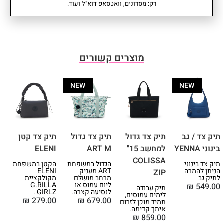
גודל תא מחשב: גובה: 25 | רוחב: 44
משקל: 0.47 קג
רק: מסרונים, וואטסאפ דוא"ל ועוד.
עוד
| עומק 1.5 ס"מ. • תואם A4 • אורך
עומק: 17 סמ I רוחב: 50 סמ I גובה:
רצועה: 56 ס"מ.
32 סמ
אחריות: שנתיים
מוצרים קשורים
NEW
NEW
תיק צד / גב
תיק צד גדול
תיק צד גדול
תיק צד קטן
ת
בינוני YENNA
למחשב 15"
ART M
ELENI
S
COLISSA
תיק צד בינוני
הגדול במשפחת
הקטן במשפחת
ת
הניתן להמרה
ART מעניק
ELENI
ר
ZIP
לתיק גב
מרחב מושלם
מקולקציית
נ
ליום עמוס או
G.RILLA
0
₪
549.00
תיק עבודה
לנסיעה קצרה.
GIRLZ .
לימים עמוסים,
₪
279.00
₪
679.00
תמיד מוכן לזרום
איתך קדימה.
₪
859.00