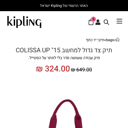
האתר הרשמי של Kipling ישראל
0
»
bags
»
תיקי יד כתף
תיק צד גדול למחשב 15" COLISSA UP
תיק עבודה שעושה סדר בלי לוותר על הסטייל.
₪
324.00
₪
649.00