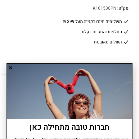
מק"ט:
K101530PN
משלוחים חינם בקנייה מעל 399 ₪
החלפות והחזרות בקלות
תשלום מאובטח
תיאור
יתרונות
חברות טובה מתחילה כאן
CAMAMA הוא תיק החתלה שמשלב פרקטיות וסטייל ללא מאמץ. עיצוב
חכם עם מקום לכל מה שצריך ליום מחוץ לבית, חלוקה מסודרת ותוספות