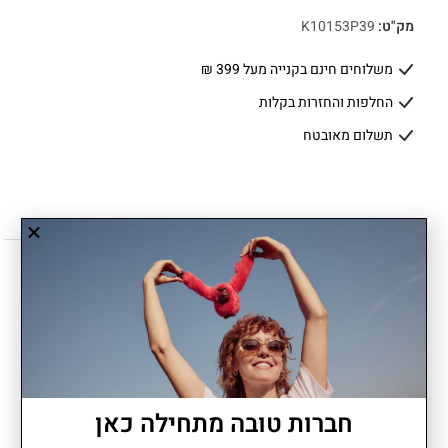
מק"ט:
K10153P39
משלוחים חינם בקנייה מעל 399 ₪
החלפות והחזרות בקלות
תשלום מאובטח
תיאור
יתרונות
חברות טובה מתחילה כאן
CAMAMA הוא תיק החתלה שמשלב פרקטיות וסטייל ללא מאמץ. עיצוב
חכם עם מקום לכל מה שצריך ליום מחוץ לבית, חלוקה מסודרת ותוספות