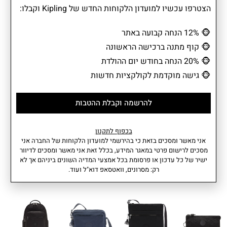
הצטרפו עכשיו למועדון הלקוחות החדש של Kipling וקבלו:
נלוות שהופכות כל יציאה עם התינוק לנוחה ומאורגנת. פתרון מושלם
להורים בתנועה, עם מראה נקי ומודרני שמתאים לכל סיטואציה.
🐵
12% הנחה קבועה באתר
🐵
קוף מתנה ברכישה הראשונה
🐵
20% הנחה בחודש יום ההולדת
מידע נוסף
מאפיינים
🐵
גישה מוקדמת לקולקציות חדשות
• תא מרכזי אחד עם סגירת רוכסן
הרכב בד: 100% Polyamide
• כיס קדמי אחד עם סגירת רוכסן
נפח: 22 ליטר
• 3 כיסים פנימיים: 1 עם סגירת
משקל: 0.96 קג
להרשמה וקבלת ההטבות
רוכסן + 2 פתוחים
עומק: 28 סמ I רוחב: 43.5 סמ I
• 3 תאים פונקציונליים לטלפון +
גובה: 27.5 סמ
עוד
לעטים + ארנק
אחריות: שנתיים
בכפוף לתקנון
• משטח החתלה
אני מאשר ומסכים בזאת כי בהירשמי למועדון הלקוחות של החברה אני
• מידנית תרמית לבקבוק נתלית על
מסכים לרישום פרטי במאגר המידע, בכלל זאת אני מאשר ומסכים לדיוור
ישיר של כל עדכון או פרסומת בכל אמצעי המדיה השונים ביניהם אך לא
התיק.
רק: מסרונים, וואטסאפ דוא"ל ועוד.
• נרתיק למוצץ נתלה חיצונית לתיק.
מוצרים קשורים
• 2 ידיות נשיאה.
• רצועה מתכווננת וניתנת להסרה.
• רצועות חיבור מהודקות בקליפס
משני צידי התיק לתליה על עגלת
תינוק.