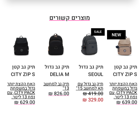
ממוחזר.
אחריות: שנתיים
מוצרים קשורים
המותג קיפלינג משנה מעת לעת את
הקופים המצורפים לתיקים.
SALE
יתכן והקוף שיגיע הינו מחומר שונה
NEW
ומראה שונה מהתמונה, אך הצבע
תמיד היה תואם לתיק.
תיק גב קטן
תיק גב גדול
תיק גב גדול
תיק גב קטן
ת
R
CITY ZIP S
DELIA M
SEOUL
CITY ZIP S
האח הקצת יותר
תיק גב גדול עם
תיק גב למחשב
האח הקצת יותר
ק
גדול במשפחת
תא למחשב 15"
13"
גדול במשפחת
א
CITY PACK, עם
CITY PACK, עם
ו
₪
826.00
₪
419.00
נפח 13 ליטר.
נפח 13 ליטר.
מ
₪
329.00
0
₪
629.00
₪
639.00