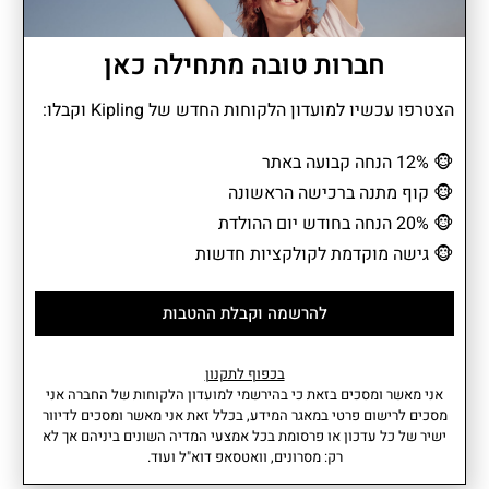
חברות טובה מתחילה כאן
מתאים לגודל A4
הצטרפו עכשיו למועדון הלקוחות החדש של Kipling וקבלו:
New Fundamental L הוא תיק גב קלאסי בעיצוב אלגנטי ושימושי. עם
🐵
12% הנחה קבועה באתר
מראה נקי ועיצוב יומיומי, הוא מתאים לכל מי שזקוק לשילוב בין סטייל
🐵
קוף מתנה ברכישה הראשונה
לנוחות. המבנה המרווח מאפשר אחסון קל ונגיש, מה שהופך אותו
למושלם לימים עמוסים, ללימודים ולעבודה.
🐵
20% הנחה בחודש יום ההולדת
🐵
גישה מוקדמת לקולקציות חדשות
מידע נוסף
מאפיינים
להרשמה וקבלת ההטבות
• תא ראשי עם סגירת שרוך
נפח: 17 ליטר
וקלאפה עם סגירת סקוטש.
משקל: 0.36 ק"ג
בכפוף לתקנון
• בחזית התיק 2 כיסים עם סגירת
רוחב: 16 ס"מ I גובה: 42 ס"מ I
אני מאשר ומסכים בזאת כי בהירשמי למועדון הלקוחות של החברה אני
רוכסן.
עומק: 42 ס"מ
מסכים לרישום פרטי במאגר המידע, בכלל זאת אני מאשר ומסכים לדיוור
• בצד התיק כיס עם סגירת רוכסן.
הרכב בד: 56% פוליאמיד ממוחזר,
ישיר של כל עדכון או פרסומת בכל אמצעי המדיה השונים ביניהם אך לא
עוד
• גודל תואם A4.
44% פוליאמיד.
רק: מסרונים, וואטסאפ דוא"ל ועוד.
הרכב בד פנימי: 100% פוליאסטר