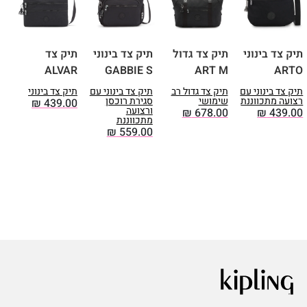
תיק צד בינוני
תיק צד גדול
תיק צד בינוני
תיק צד
ת
M
ALVAR
GABBIE S
ART M
ARTO
תיק צד בינוני עם
תיק צד גדול רב
תיק צד בינוני עם
תיק צד בינוני
ת
רצועה מתכווננת
שימושי
סגירת רוכסן
ר
₪
439.00
ורצועה
0
₪
678.00
₪
439.00
מתכווננת
₪
559.00