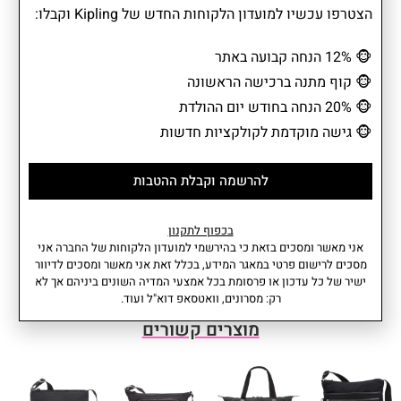
הצטרפו עכשיו למועדון הלקוחות החדש של Kipling וקבלו:
CITY PACK S קטן מספיק כדי להרגיש קליל, אבל גדול מספיק כדי
להכיל יום שלם בעיר. בדיוק מה שמצופה מאח חכם במשפחת CITY
PACK.
🐵
12% הנחה קבועה באתר
🐵
קוף מתנה ברכישה הראשונה
🐵
20% הנחה בחודש יום ההולדת
🐵
גישה מוקדמת לקולקציות חדשות
מידע נוסף
מאפיינים
• תא מרכזי עם סגירת רוכסן
הרכב בד: 100% Polyamide
וקלאפה מגנטית.
נפח: 13 ליטר
להרשמה וקבלת ההטבות
• 2 כיסים קדמיים: 1 עם סגירת
משקל: 0.47 קג
שרוך + 1 עם סגירת רוכסן
עומק: 19 סמ I רוחב: 27 סמ I גובה:
בכפוף לתקנון
• כיס אחורי אחד עם סגירת רוכסן
33.5 סמ
עוד
אני מאשר ומסכים בזאת כי בהירשמי למועדון הלקוחות של החברה אני
• 2 כיסי צד: עם סגירת מגנט
אחריות: שנתיים
מסכים לרישום פרטי במאגר המידע, בכלל זאת אני מאשר ומסכים לדיוור
• כיס פנימי אחד עם סגירת רוכסן
ישיר של כל עדכון או פרסומת בכל אמצעי המדיה השונים ביניהם אך לא
• 2 תאים פונקציונליים לטלפון +
רק: מסרונים, וואטסאפ דוא"ל ועוד.
לעטים
מוצרים קשורים