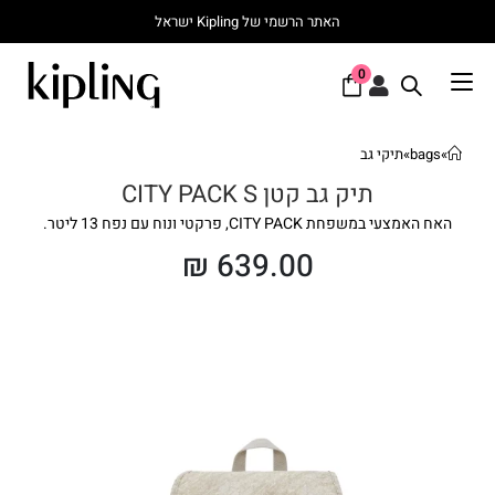
האתר הרשמי של Kipling ישראל
0
»
bags
»
תיקי גב
תיק גב קטן CITY PACK S
האח האמצעי במשפחת CITY PACK, פרקטי ונוח עם נפח 13 ליטר.
₪
639.00