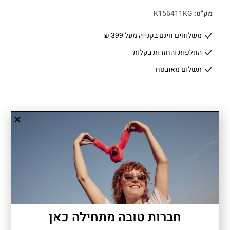
מק"ט:
K156411KG
משלוחים חינם בקנייה מעל 399 ₪
החלפות והחזרות בקלות
תשלום מאובטח
תיאור
יתרונות
חברות טובה מתחילה כאן
CITY PACK S נותן לך את האיזון הנכון בין גודל לנוחות. נפח של 13 ליטר
עם כיסים פנימיים וחיצוניים שומרים על כל מה שחשוב מסודר ונגיש.