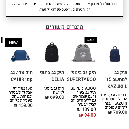
מרכזיים: 2 כיסים עם סגירת רוכסן.
עומק: 19.5 סמ I רוחב: 32 סמ I
ישיר של כל עדכון או פרסומת בכל אמצעי המדיה השונים ביניהם אך לא
• תאים פונקציונליים: 3 (1 לפטופ +
גובה: 39.5 סמ
רק: מסרונים, וואטסאפ דוא"ל ועוד.
2 עט) • גודל תא מחשב: גובה: 40 |
אחריות: שנתיים
רוחב: 32 | עומק 1.5 ס"מ. • תואם
A4 • שרוול חיבור לטרולי • אורך
מוצרים קשורים
ידית: 31 ס"מ • אורך רצועות לתיק
גב: מינ׳ 47 | מקס׳ 90 ס"מ
SALE
NEW
תיק גב
תיק גב בינוני
תיק גב בינוני
תיק צד / גב
ת
למחשב 15"
SUPERTABOO
DELIA
קטן CAHIR
L
KAZUKI L
SUPERTABOO
תיק גב בינוני
קטן במידותיו
תיק גב צעיר
לאישה
אבל גדול בסדר
E
KAZUKI L, האח
ורענן שמתאים
ובנוחות שהוא
₪
699.00
הגדול במשפחת
A
גם ללימודים וגם
מעניק לכל יום.
KAZUKI, נבנה
לבילוי בעיר
₪
459.00
לימים עמוסים
L
₪
189.00
₪
709.00
₪
94.00
ה
ע