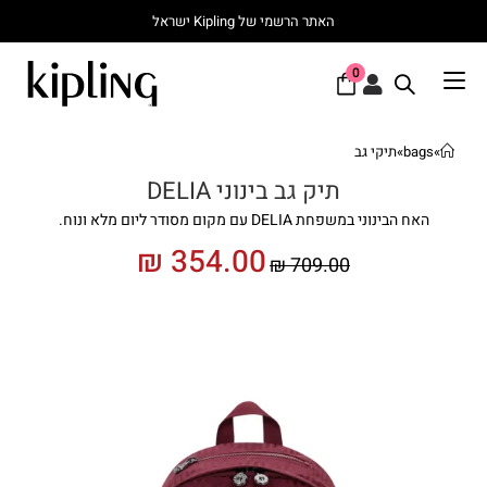
האתר הרשמי של Kipling ישראל
0
»
bags
»
תיקי גב
תיק גב בינוני DELIA
האח הבינוני במשפחת DELIA עם מקום מסודר ליום מלא ונוח.
₪
354.00
₪
709.00