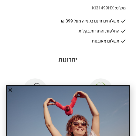
מק"ט:
KI31499HX
משלוחים חינם בקנייה מעל 399 ₪
החלפות והחזרות בקלות
תשלום מאובטח
יתרונות
שנתיים אחריות
קל משקל
DELIA הוא תיק גב שמצליח לשלב בין סדר פנימי לאופי יומיומי נינוח. תא