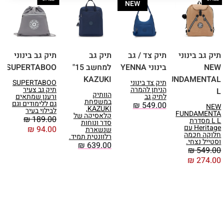
NEW
תיק גב בינוני
תיק צד / גב
תיק גב
תיק גב בינוני
ת
NEW
בינוני YENNA
למחשב 15"
SUPERTABOO
S
KAZUKI
FUNDAMENTAL
תיק צד בינוני
SUPERTABOO
הניתן להמרה
תיק גב צעיר
L
הוותיק
ה
לתיק גב
ורענן שמתאים
במשפחת
ה
גם ללימודים וגם
₪
549.00
NEW
KAZUKI,
לבילוי בעיר
FUNDAMENTA
קלאסיקה של
ס
₪
189.00
L L מסדרת
סדר ונוחות
נ
Heritage עם
₪
94.00
שנשארת
ק
חלוקה חכמה
רלוונטית תמיד.
0
וסטייל נצחי.
₪
639.00
₪
549.00
₪
274.00