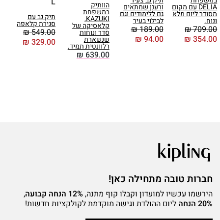
במשפחת
תיק גב צעיר
ג
L
הוותיק
DELIA עם מקום
ורענן שמתאים
במשפחת
מסודר ליום מלא
גם ללימודים וגם
נפ
תיק גב עם
KAZUKI,
ונוח.
לבילוי בעיר
0
סגירת קלאפה
קלאסיקה של
₪
189.00
₪
709.00
₪
549.00
סדר ונוחות
₪
94.00
₪
354.00
שנשארת
₪
329.00
רלוונטית תמיד.
₪
639.00
חברות טובה מתחילה כאן!
הירשמו עכשיו למועדון וקבלו קוף מתנה,
12% הנחה קבועה
,
20% הנחה
ליום ההולדת וגישה מוקדמת לקולקציות חדשות!