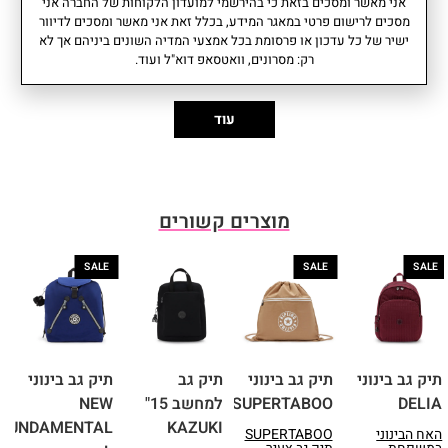
מידע נוסף
מאפיינים
אני מאשר ומסכים בזאת כי בהירשמי למועדון הלקוחות של החברה אני
מסכים לרישום פרטי במאגר המידע, בכלל זאת אני מאשר ומסכים לדיוור
• תא ראשי נסגר עם רוכסן ומכיל: •
משקל: 16 ליטר
ישיר של כל עדכון או פרסומת בכל אמצעי המדיה השונים ביניהם אך לא
כיס פתוח וכיס עם רוכסן.
נפח: 0.51 קג
רק: מסרונים, וואטסאפ דוא"ל ועוד.
• בחזית התיק תא קדמי עם רוכסן .
עומק: 21.5סמ I רוחב: 30.5סמ I
• 2 כיסי צד אלסטיים.
גובה: 37.5סמ
• ידית נשיאה.
הרכב בד: 100% פוליאסטר. הרכב
עוד
בד פנימי: 100% פוליאסטר
ממוחזר.
אחריות: שנתיים
מוצרים קשורים
SALE
SALE
SALE
תיק גב בינוני
תיק גב בינוני
תיק גב
תיק גב בינוני
ת
DELIA
SUPERTABOO
למחשב 15"
NEW
S
FUNDAMENTAL
KAZUKI
האח הבינוני
SUPERTABOO
ה