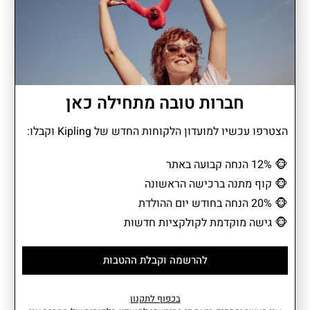
מתאים לגודל A4
תא מבודד לבקבוק
חברות טובה מתחילה כאן
הצטרפו עכשיו למועדון הלקוחות החדש של Kipling וקבלו:
דוחה מים
🐵
12% הנחה קבועה באתר
🐵
קוף מתנה ברכישה הראשונה
🐵
20% הנחה בחודש יום ההולדת
DELIA הוא תיק גב בינוני בעיצוב נקי ומאורגן. תא מרכזי מרווח, כיסים
חכמים ותאים צדדיים אלסטיים יוצרים פתרון נוח ויעיל לכל צורך יומיומי.
🐵
גישה מוקדמת לקולקציות חדשות
קומפקטי אך פונקציונלי, עם ידית נשיאה ורוכסנים נגישים שהופכים
אותו למלווה מושלם לשגרת היום – מהעבודה ועד לסידורים בעיר.
להרשמה וקבלת ההטבות
בכפוף לתקנון