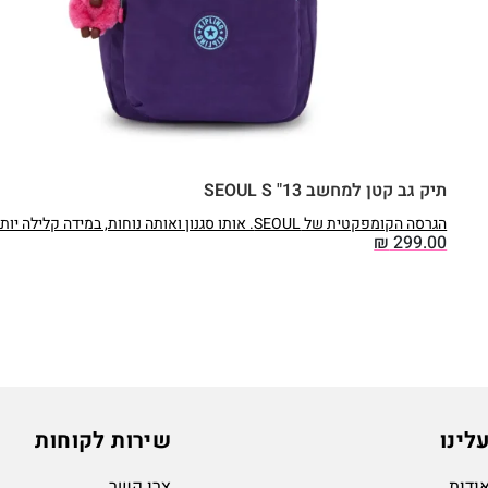
תיק גב קטן למחשב 13" SEOUL S
הגרסה הקומפקטית של SEOUL. אותו סגנון ואותה נוחות, במידה קלילה יותר.
₪
299.00
לינו
שירות לקוחות
ודות
צרו קשר