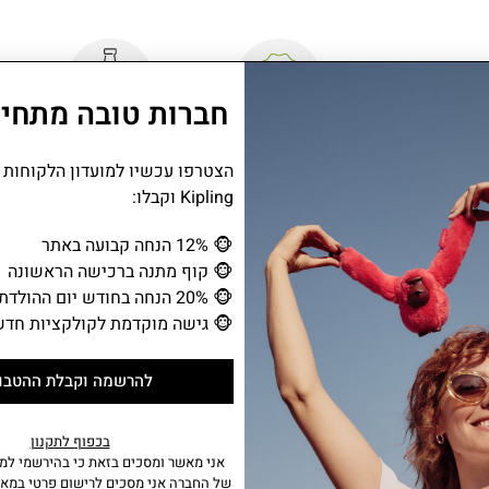
חברות טובה מתחיל
שנתיים אחריות
תא לבקבוק
הצטרפו עכשיו למועדון הלקוחות
Kipling וקבלו:
DELIA הוא תיק גב בינוני בעיצוב נקי ומ
🐵
12% הנחה קבועה באתר
פתרון נוח ויעיל לכל צורך יומיומי. קומפקטי
🐵
קוף מתנה ברכישה הראשונה
למלווה מושלם לשגרת
🐵
20% הנחה בחודש יום ההולדת
🐵
גישה מוקדמת לקולקציות חדש
מידע נוסף
להרשמה וקבלת ההטבו
• תא ראשי נסגר עם רוכסן ומכיל: • כיס פתוח וכיס עם רוכסן.
• בחזית התיק תא קדמי עם רוכסן .
בכפוף לתקנון
• 2 כיסי צד אלסטיים.
אני מאשר ומסכים בזאת כי בהירשמי למו
• ידית נשיאה.
של החברה אני מסכים לרישום פרטי במאג