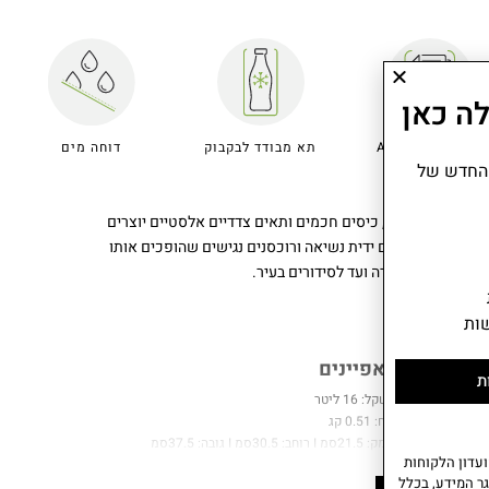
ה כאן
מתאים לגודל A4
תא מבודד לבקבוק
דוחה מים
 החדש של
אורגן. תא מרכזי מרווח, כיסים חכמים ותאים צדדיים אלסטיים יוצרים
 אך פונקציונלי, עם ידית נשיאה ורוכסנים נגישים שהופכים אותו
 היום – מהעבודה ועד לסידורים בעיר.
ות
מאפיינים
ת
משקל: 16 ליטר
נפח: 0.51 קג
עומק: 21.5סמ I רוחב: 30.5סמ I גובה: 37.5סמ
עדון הלקוחות
הרכב בד: 100% פוליאסטר. הרכב בד פנימי: 100% פוליאסטר ממוחזר.
ר המידע, בכלל
אחריות: שנתיים