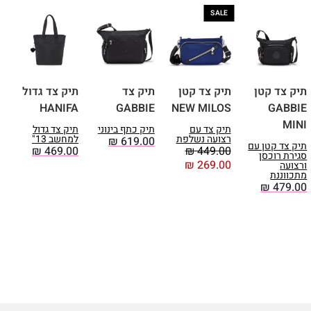
ומראה שונה מהתמונה, אך הצבע
SALE
תמיד היה תואם לתיק.
תיק צד קטן
תיק צד קטן
תיק צד
תיק צד גדול
ת
I
HANIFA
GABBIE
NEW MILOS
GABBIE
MINI
תיק צד עם
תיק כתף בינוני
תיק צד גדול
ת
רצועה נשלפת
למחשב 13"
ר
₪
619.00
תיק צד קטן עם
ו
₪
469.00
₪
449.00
סגירת רוכסן
0
₪
269.00
ורצועה
מתכווננת
₪
479.00