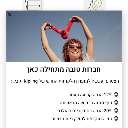
קל משקל
חלוקת תאים מרובה
חברות טובה מתחילה כאן
דוחה מים
מחזיק מפתחות
הצטרפו עכשיו למועדון הלקוחות החדש של Kipling וקבלו:
🐵
12% הנחה קבועה באתר
🐵
קוף מתנה ברכישה הראשונה
🐵
20% הנחה בחודש יום ההולדת
כיס לטלפון
תא מאובטח
🐵
גישה מוקדמת לקולקציות חדשות