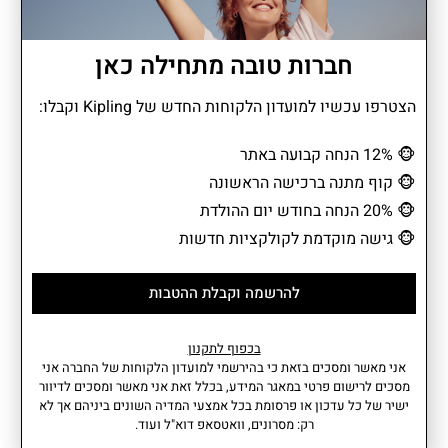
חברות טובה מתחילה כאן
קל משקל
הצטרפו עכשיו למועדון הלקוחות החדש של Kipling וקבלו:
זוכרת את בלוסום, באבלס ובטרקאפ? שלוש גיבורות קטנות עם כוח,
אומץ וחן ששיגעו את המסך? עכשיו הן חוזרות בשיתוף פעולה מיוחד עם
🐵
12% הנחה קבועה באתר
קיפלינג. הקולקציה מחזירה אותנו לרגעי הילדות ויוצקת בהם רוח קלילה
🐵
קוף מתנה ברכישה הראשונה
ואנרגיה צעירה שמתאימה גם לעכשיו. כל פריט מזכיר לנו שאפשר לשלב
🐵
20% הנחה בחודש יום ההולדת
יופי, כוח ושמחת חיים גם בתוך היומיום.
🐵
גישה מוקדמת לקולקציות חדשות
להרשמה וקבלת ההטבות
מידע נוסף
מאפיינים
• כיסים פנימיים: 1 עם סגירת רוכסן
הרכב בד: 100% פוליאמיד.
בכפוף לתקנון
• כיסים קדמיים: 1 עם סגירת רוכסן
נפח: 3 ליטר
אני מאשר ומסכים בזאת כי בהירשמי למועדון הלקוחות של החברה אני
• כיסים אחוריים: 1 עם סגירת
משקל: 0.29 קג
מסכים לרישום פרטי במאגר המידע, בכלל זאת אני מאשר ומסכים לדיוור
רוכסן • כיסים צדדיים: 2 כיסים עם
עומק: 9 סמ I רוחב: 30 סמ I גובה:
ישיר של כל עדכון או פרסומת בכל אמצעי המדיה השונים ביניהם אך לא
סגירת רוכסן. • תאים מרכזיים: 1
18 סמ
רק: מסרונים, וואטסאפ דוא"ל ועוד.
עוד
עם סגירת רוכסן • תאים
אחריות: שנתיים