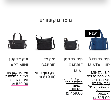
פונקציונליים: 3 (1 ארנק + 2 עט) •
רצועה מתכווננת • אורך רצועה: מינ׳
67 | מקס׳ 124 ס"מ
מוצרים קשורים
NEW
תיק צד גדול
תיק צד קטן
תיק צד
תיק צד קטן
ת
MINTA L UP
GABBIE
GABBIE
ART MINI
קט
MINI
MINTA L UP
תיק כתף בינוני
תיק צד קטן עם
ק
הוא הבחירה למי
רצועה מתכווננת
א
₪
619.00
תיק צד קטן עם
שאוהבת תיק
וניתנת להסרה
ו
סגירת רוכסן
גדול, אבל לא
מ
₪
529.00
ורצועה
מוכנה לוותר על
0
מתכווננת
מראה נקי
₪
469.00
ואלגנטי.
₪
619.00