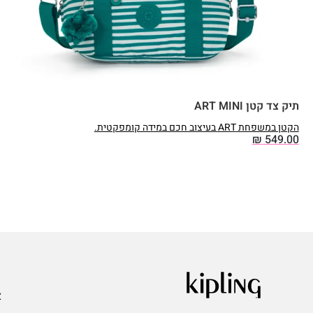
תיק צד קטן ART MINI
הקטן במשפחת ART בעיצוב חכם במידה קומפקטית.
₪
549.00
ע
א