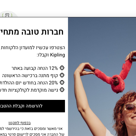
חברות טובה מתחיל
תא מבודד לב
הצטרפו עכשיו למועדון הלקוחות
Kipling וקבלו:
תיק TALLY הוא תיק קטן עם אופי גדו
🐵
12% הנחה קבועה באתר
לסידורים מהירים, טיולים קלילים או יציאו
🐵
קוף מתנה ברכישה הראשונה
🐵
20% הנחה בחודש יום ההולדת
🐵
גישה מוקדמת לקולקציות חדש
מידע נוסף
•∙תא ראשי עם סגירת רוכסן המכיל תא פתוח.
להרשמה וקבלת ההטבו
• בחזית התיק כיס פתוח.
• רצועה מתכווננת.
• אורך רצועה מינימלי: 31, אורך רצועה מקסימלי: 65.
בכפוף לתקנון
אני מאשר ומסכים בזאת כי בהירשמי למו
של החברה אני מסכים לרישום פרטי במאג