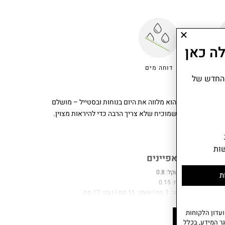
ה כאן
קבוק
דוחה מים
 החדש של
ל. בעיצוב קליק ומדויק, הוא מלווה את היום בנוחות ובסטייל – מושלם
ת ספונטניות. תיק שמוכיח שלא צריך הרבה כדי להיראות מצוין.
ות
מאפיינים
משקל: 0.8
ת
נפח: 0.15
רוחב: 2 סמ I עומק: 11 סמ I גובה: 17 סמ
הרכב בד: 56% פולי
עדון הלקוחות
ממוחזר.
עוד
ר המידע, בכלל
שנתיים