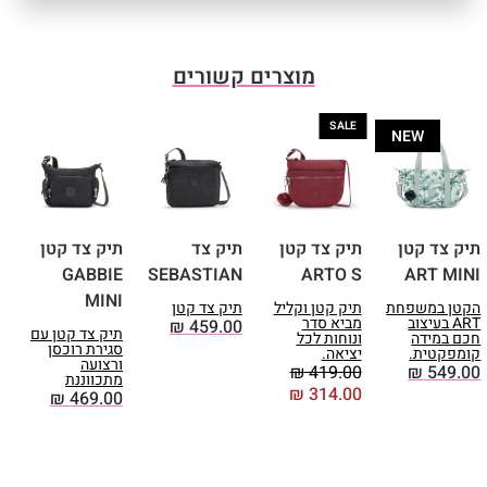
מוצרים קשורים
SALE
NEW
תיק צד קטן
תיק צד קטן
תיק צד
תיק צד קטן
ת
I
GABBIE
SEBASTIAN
ARTO S
ART MINI
MINI
הקטן במשפחת
תיק קטן וקליל
תיק צד קטן
ת
ART בעיצוב
מביא סדר
0
₪
459.00
תיק צד קטן עם
חכם במידה
ונוחות לכל
סגירת רוכסן
קומפקטית.
יציאה.
ורצועה
₪
419.00
₪
549.00
מתכווננת
₪
314.00
₪
469.00