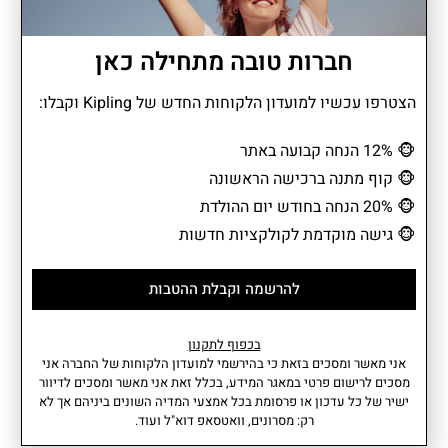
חברות טובה מתחילה כאן
דוחה מים
הצטרפו עכשיו למועדון הלקוחות החדש של Kipling וקבלו:
Afia Lite הוא תיק צד קליל ונוח בעיצוב מינימליסטי שמתאים לכל
🐵
12% הנחה קבועה באתר
מטרה. הוא אידיאלי לימים שבהם רוצים לקחת רק את הדברים החשובים
🐵
קוף מתנה ברכישה הראשונה
ומשתלב בקלות בכל סגנון ובכל רגע – מטיולים ועד סידורים או יציאות
🐵
20% הנחה בחודש יום ההולדת
ספונטניות.
🐵
גישה מוקדמת לקולקציות חדשות
להרשמה וקבלת ההטבות
מידע נוסף
מאפיינים
• תא ראשי עם סגירת רוכסן.
משקל: 0.5 ליטר
בכפוף לתקנון
• רצועה מתכווננת.
נפח: 0.07 קג
אני מאשר ומסכים בזאת כי בהירשמי למועדון הלקוחות של החברה אני
עומק: 1סמ I רוחב: 13סמ I גובה:
מסכים לרישום פרטי במאגר המידע, בכלל זאת אני מאשר ומסכים לדיוור
19סמ
ישיר של כל עדכון או פרסומת בכל אמצעי המדיה השונים ביניהם אך לא
הרכב בד: 56% פוליאמיד ממוחזר,
עוד
רק: מסרונים, וואטסאפ דוא"ל ועוד.
44% פוליאמיד.
אחריות: שנתיים