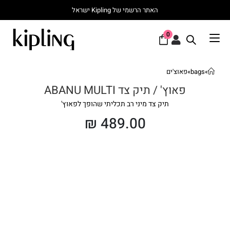
האתר הרשמי של Kipling ישראל
0
»
bags
»
פאוצ'ים
פאוץ' / תיק צד ABANU MULTI
תיק צד מיני רב תכליתי שהופך לפאוץ'
₪
489.00