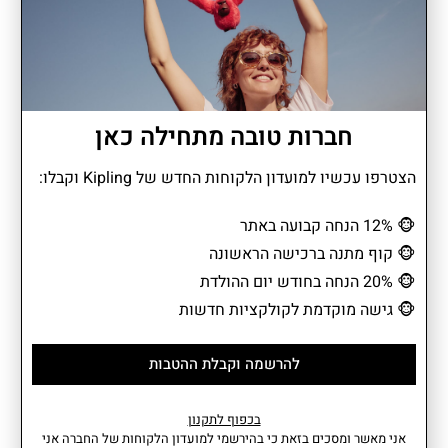
חלוקת תאים מרובה
חלוקה פנימית
חברות טובה מתחילה כאן
הצטרפו עכשיו למועדון הלקוחות החדש של Kipling וקבלו:
🐵
12% הנחה קבועה באתר
דוחה מים
רב שימושי
🐵
קוף מתנה ברכישה הראשונה
🐵
20% הנחה בחודש יום ההולדת
כמה מושלם 2 ב1 ABANU MULTI תיק הניתן לשינוי גם כפאוץ' וגם כתיק
🐵
גישה מוקדמת לקולקציות חדשות
צד. עם שני תאים מרכזיים, תא פנימי וחיצוני. ניתן לנשיאה סביב
המותניים, כתיק כתף או באלכסון לגוף. כל מה שצריך לאחסון החפצים
להרשמה וקבלת ההטבות
החשובים שלך כמו טלפון, כסף, מפתחות וכל דבר אחר לבחירתך.
בכפוף לתקנון
אני מאשר ומסכים בזאת כי בהירשמי למועדון הלקוחות של החברה אני