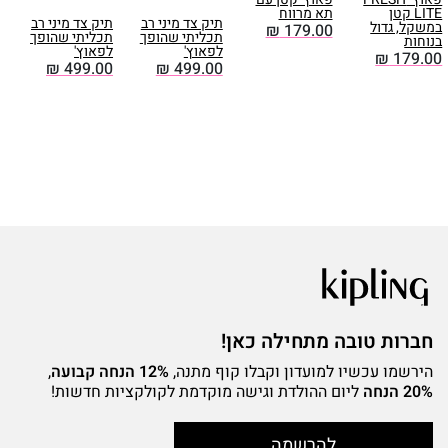
LITE קטן
תא מרווח
תיק צד מיני רב
תיק צד מיני רב
במשקל, גדול
ב
₪
179.00
תכליתי שהופך
תכליתי שהופך
בנוחות
ב
לפאוץ'
לפאוץ'
0
₪
179.00
₪
499.00
₪
499.00
חברות טובה מתחילה כאן!
הירשמו עכשיו למועדון וקבלו קוף מתנה,
12% הנחה קבועה
,
20% הנחה
ליום ההולדת וגישה מוקדמת לקולקציות חדשות!
להרשמה