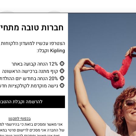
חברות טובה מתחיל
שנתיים אחריות
תא מבודד לב
הצטרפו עכשיו למועדון הלקוחות
Kipling וקבלו:
MIYO נועד להפוך כל הפסקה לרגע קטן 
🐵
12% הנחה קבועה באתר
מבית הספר ועד טיול משפחתי. התא התרמי 
🐵
קוף מתנה ברכישה הראשונה
קלילה ופשוטה. תיק שמו
🐵
20% הנחה בחודש יום ההולדת
🐵
גישה מוקדמת לקולקציות חדש
להרשמה וקבלת ההטבו
מידע נוסף
• תא תרמי עם סגירת רוכסן המכיל כיס רשת.
• 2 ידיות לנשיאת התיק.
בכפוף לתקנון
• בגב התיק שרוול לתליית התיק על עגלה.
אני מאשר ומסכים בזאת כי בהירשמי למו
• רצועה מתכווננת וניתנת להסרה.
של החברה אני מסכים לרישום פרטי במאג
זאת אני מאשר ומסכים לדיוור ישיר של 