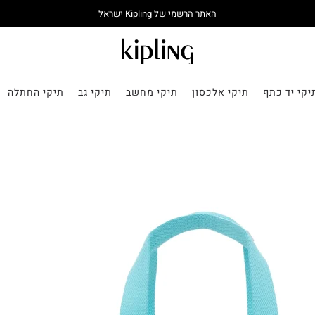
האתר הרשמי של Kipling ישראל
יקי יד כתף
תיקי אלכסון
תיקי מחשב
תיקי גב
תיקי החתלה