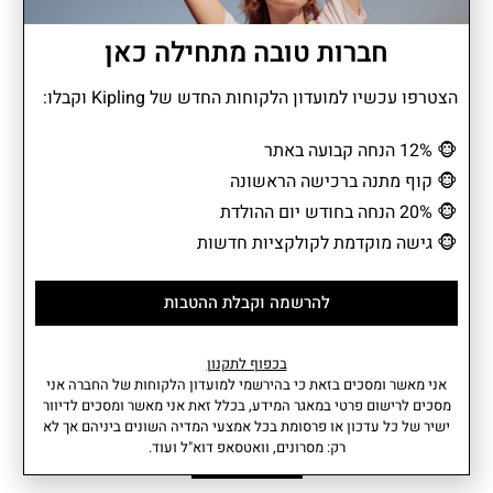
חברות טובה מתחילה כאן
דוחה מים
הצטרפו עכשיו למועדון הלקוחות החדש של Kipling וקבלו:
🐵
12% הנחה קבועה באתר
קלמר CUTE משלב עיצוב נוח ואיכותי עם מראה נקי ומסודר. הוא מושלם
🐵
קוף מתנה ברכישה הראשונה
לשמירה על עטים, עפרונות וציוד לימודי אחר, תוך שמירה על סדר וסטייל
בכל תיק. עם כיסים שימושיים ורוכסנים עמידים, הוא מוכן לכל יום
🐵
20% הנחה בחודש יום ההולדת
לימודים או עבודה.
🐵
גישה מוקדמת לקולקציות חדשות
להרשמה וקבלת ההטבות
מידע נוסף
מאפיינים
• תא ראשי עם סגירת רוכסן.
נפח: 1 ליטר
בכפוף לתקנון
• תא קדמי עם סגירת רוכסן.
משקל: 0.08 ק"ג
אני מאשר ומסכים בזאת כי בהירשמי למועדון הלקוחות של החברה אני
רוחב: 6.5 ס"מ I גובה: 7 ס"מ I עומק:
מסכים לרישום פרטי במאגר המידע, בכלל זאת אני מאשר ומסכים לדיוור
ישיר של כל עדכון או פרסומת בכל אמצעי המדיה השונים ביניהם אך לא
22 ס"מ
רק: מסרונים, וואטסאפ דוא"ל ועוד.
הרכב בד: 56% פוליאמיד ממוחזר,
עוד
44% פוליאמיד.
אחריות: שנתיים