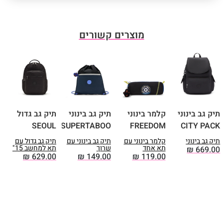
מוצרים קשורים
תיק גב בינוני
קלמר בינוני
תיק גב בינוני
תיק גב גדול
ק
E
SEOUL
SUPERTABOO
FREEDOM
CITY PACK
תיק גב בינוני
קלמר בינוני עם
תיק גב בינוני עם
תיק גב גדול עם
ק
תא אחד
שרוך
תא למחשב 15"
2 ת
₪
669.00
0
₪
629.00
₪
149.00
₪
119.00