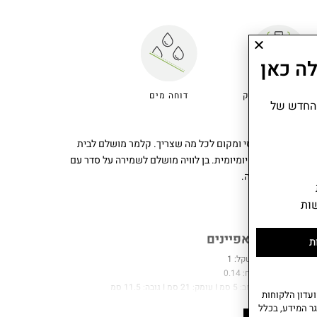
ה כאן
תא מבודד לבקבוק
דוחה מים
 החדש של
50 PENS מחזיר את הסטייל של שנות ה-90 עם עיצוב קלאסי ומקום לכל מה שצריך. קלמר מושלם לבית
גי לצד פרקטיות יומיומית. בן לוויה מושלם לשמירה על סדר עם
טאץ' של נוסטלגיה.
ות
מאפיינים
ת
משקל: 1
נפח: 0.14
רוחב: 5 סמ I עומק: 21 סמ I גובה: 11.5 סמ
עדון הלקוחות
הרכב בד: 100% פוליאסטר ממוחזר. הרכב בד פנימי: 100% פוליאסטר ממוחזר.
ר המידע, בכלל
שנתיים