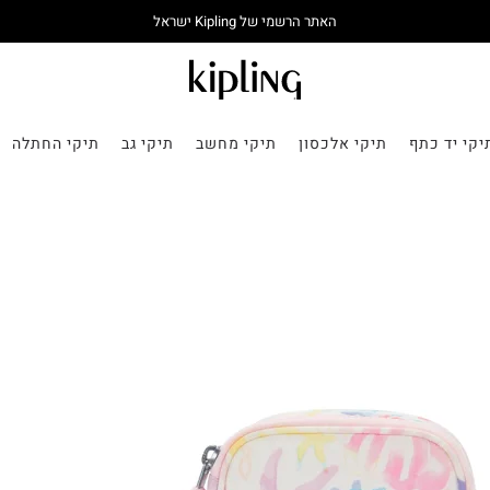
האתר הרשמי של Kipling ישראל
יקי יד כתף
תיקי אלכסון
תיקי מחשב
תיקי גב
תיקי החתלה