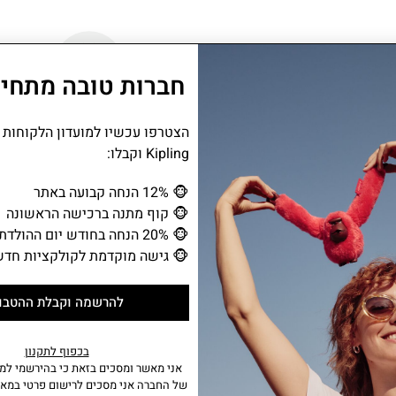
חברות טובה מתחיל
שנתיים אחריות
הצטרפו עכשיו למועדון הלקוחות
Kipling וקבלו:
🐵
12% הנחה קבועה באתר
הספר, לעבודה או ליצירה, ומציע מראה נוסטל
🐵
קוף מתנה ברכישה הראשונה
🐵
20% הנחה בחודש יום ההולדת
🐵
גישה מוקדמת לקולקציות חדש
מידע נוסף
להרשמה וקבלת ההטבו
• תא ראשי עם סגירת רוכסן.
• בתא הראשי 9 לולאות לעטים.
בכפוף לתקנון
• מכיל מקום של עד 50 עפרונות ועטים.
אני מאשר ומסכים בזאת כי בהירשמי למו
של החברה אני מסכים לרישום פרטי במאג