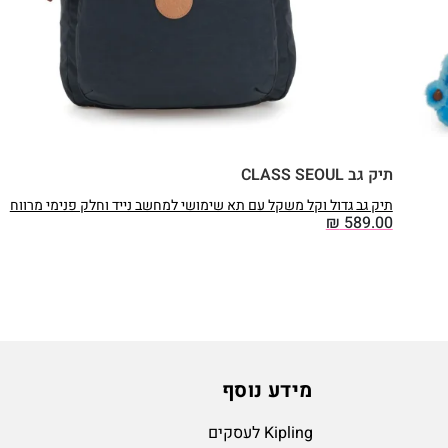
תיק גב CLASS SEOUL
תיק גב גדול וקל משקל עם תא שימושי למחשב נייד וחלק פנימי מרווח
₪
589.00
מידע נוסף
Kipling לעסקים