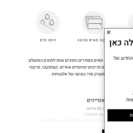
ה כאן
חלוקת תאים מרובה
דוחה מים
 החדש של
 עיצוב חכם ומדויק. שלושה תאים מסודרים הופכים אותו לפתרון המושלם
חות, כרטיסים או פריטים יומיומיים אחרים. קומפקטי, פרקטי
 נכנס לכל תיק ומעניק סדר בנגיעה של אלגנטיות.
ות
מאפיינים
נפח: 0.35 ליטר
ת
משקל: 0.05 ק"ג
רוחב: 4 ס"מ I גובה: 9.5 ס"מ I עומק: 14.5 ס"מ
הרכב בד: 60% פוליאמיד, 40% ממוחזר פוליאמיד.
אחריות: שנתיים