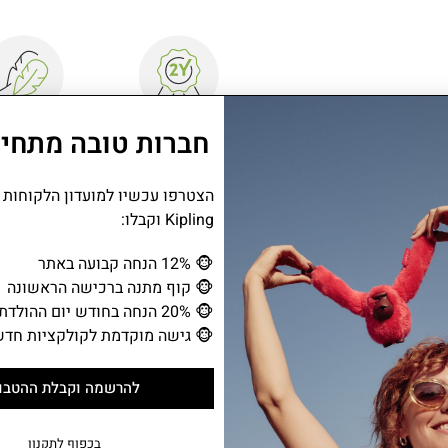
חברות טובה מתחיל
שנתיים אחריות
קל משקל
הצטרפו עכשיו למועדון הלקוחות
CREATIVITY S הוא נרתיק קטן עם
Kipling וקבלו:
לארגון פריטים קטנים – כארנק, לנשיאת מפת
ומלא בסטייל. הנרתיק הקטן הזה
🐵
12% הנחה קבועה באתר
🐵
קוף מתנה ברכישה הראשונה
🐵
20% הנחה בחודש יום ההולדת
🐵
גישה מוקדמת לקולקציות חדש
מידע נוסף
• תא ראשי עם סגירת רוכסן הנפתח לשלושה תאים.
להרשמה וקבלת ההטבו
• תא פנימי בעל סגירת רוכסן.
בכפוף לתקנון