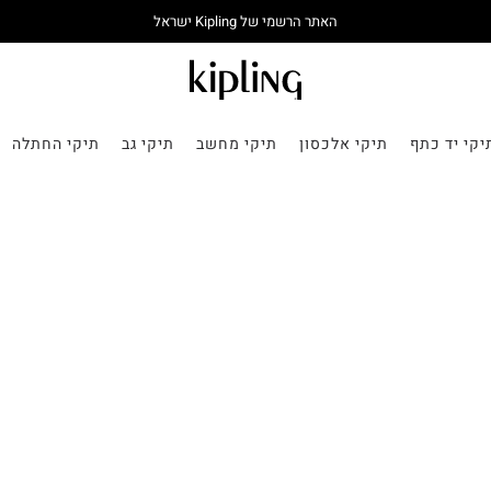
האתר הרשמי של Kipling ישראל
יקי יד כתף
תיקי אלכסון
תיקי מחשב
תיקי גב
תיקי החתלה