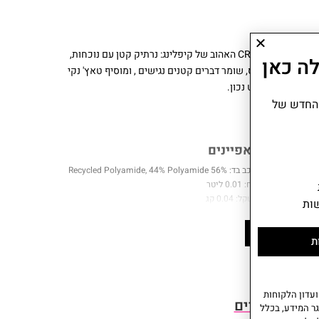
MINI CREATIVITY הוא הגרסה המיניאטורית לדגם CREATIVITY האהוב של קיפלינג: נרתיק קטן עם נוכחות,
ה כאן
ו לתיק בקליפס, שומר דברים קטנים נגישים , ומוסיף טאץ' נקי
יק שמרגיש פשוט נכון.
 החדש של
מאפיינים
הרכב בד: 56% Recycled Polyamide, 44% Polyamide
נפח: 0.01 ליטר
משקל: 0.04 קג
ות
עומק: 1.5 סמ I רוחב: 11 סמ I גובה: 7 סמ
אחריות: שנתיים
עוד
ת
עדון הלקוחות
צרים קשורים
ר המידע, בכלל