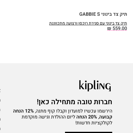
תיק צד בינוני GABBIE S
תיק צד בינוני עם סגירת רוכסן ורצועה מתכווננת
₪
559.00
ע
א
ת
חברות טובה מתחילה כאן!
ח
הירשמו עכשיו למועדון וקבלו קוף מתנה,
12% הנחה
קבועה
,
20% הנחה
ליום ההולדת וגישה מוקדמת
מ
לקולקציות חדשות!
ת