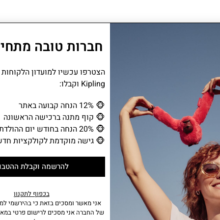
חברות טובה מתחיל
כזה שכיף לשלוף בכל רגע. מתחבר למפתחות א
ומדו
הצטרפו עכשיו למועדון הלקוחות
Kipling וקבלו:
מידע נוסף
🐵
12% הנחה קבועה באתר
🐵
קוף מתנה ברכישה הראשונה
• תא מרכזי אחד עם סגירת רוכסן
• 3 כיסים פנימיים: פתוח
🐵
20% הנחה בחודש יום ההולדת
🐵
גישה מוקדמת לקולקציות חדש
להרשמה וקבלת ההטבו
בכפוף לתקנון
אני מאשר ומסכים בזאת כי בהירשמי למו
מו
של החברה אני מסכים לרישום פרטי במאג