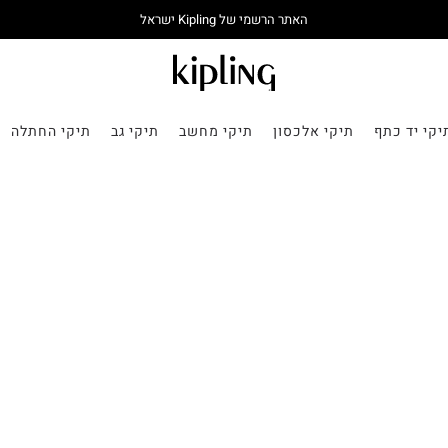
האתר הרשמי של Kipling ישראל
יקי יד כתף
תיקי אלכסון
תיקי מחשב
תיקי גב
תיקי החתלה