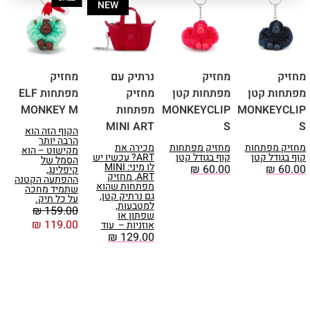
NEW
מחזיק
מחזיק
נרתיק עם
מחזיק
א
מפתחות קטן
מפתחות קטן
מחזיק
מפתחות ELF
כ
MONKEYCLIP
MONKEYCLIP
מפתחות
MONKEY M
ת
L
MINI ART
S
S
הקוף הזה הוא
הרבה יותר
מחזיק מפתחות
מחזיק מפתחות
מכירה את
L
מקישוט – הוא
קוף בגודל קטן
קוף בגודל קטן
ART? עכשיו יש
מ
הסמל של
לו מיני: MINI
ה
₪
60.00
₪
60.00
קיפלינג,
ART, מחזיק
ו
ההפתעה הקטנה
מפתחות שהוא
ה
שתמיד מחכה
גם נרתיק קטן,
על כל תיק.
למטבעות,
ת
₪
159.00
שפתון או
נ
₪
119.00
אוזניות – עוד
0
₪
129.00