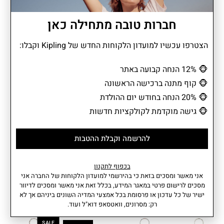
הכירו את הקוף של קיפלינג! אייקון אמיתי עם אופי משל עצמו. צבעוני,
מלא סטייל ותמיד מוכן לגנוב את ההצגה עם קריצה שובבה. מעבר להיותו
חברות טובה מתחילה כאן
מחזיק מפתחות, הוא מספר סיפור על מותג שנולד בשביל לחיות קליל,
שמח ומלא אנרגיה. הקוף של קיפלינג הוא החבר הקטן שתמיד מלווה
הצטרפו עכשיו למועדון הלקוחות החדש של Kipling וקבלו:
אותך, מזכיר לך לא לקחת את החיים יותר מדי ברצינות וליהנות מכל רגע.
🐵
12% הנחה קבועה באתר
🐵
קוף מתנה ברכישה הראשונה
מידע נוסף
מאפיינים
🐵
20% הנחה בחודש יום ההולדת
הרכב בד: 72% אקרילן, 28%
🐵
גישה מוקדמת לקולקציות חדשות
פוליאסטר.
נפח: 0.01 ליטר
משקל: 0.02 קג
להרשמה וקבלת ההטבות
עומק: 4 סמ I רוחב: 4.5 סמ I גובה:
עוד
5 סמ
אחריות: שנתיים
בכפוף לתקנון
אני מאשר ומסכים בזאת כי בהירשמי למועדון הלקוחות של החברה אני
מסכים לרישום פרטי במאגר המידע, בכלל זאת אני מאשר ומסכים לדיוור
ישיר של כל עדכון או פרסומת בכל אמצעי המדיה השונים ביניהם אך לא
מוצרים קשורים
רק: מסרונים, וואטסאפ דוא"ל ועוד.
SALE