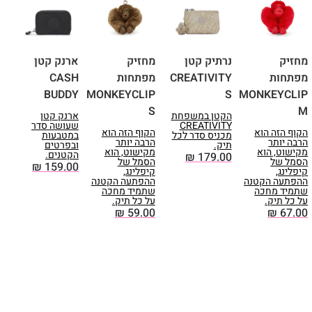
מחזיק
נרתיק קטן
מחזיק
ארנק קטן
נ
מפתחות
CREATIVITY
מפתחות
CASH
Y
L
BUDDY
MONKEYCLIP
S
MONKEYCLIP
S
M
הקטן במשפחת
ארנק קטן
ה
CREATIVITY
שעושה סדר
ב
הקוף הזה הוא
הקוף הזה הוא
מכניס סדר לכל
במטבעות
Y
הרבה יותר
הרבה יותר
תיק.
ובפרטים
מ
מקישוט, הוא
מקישוט, הוא
הקטנים.
ו
₪
179.00
הסמל של
הסמל של
ק
₪
159.00
קיפלינג,
קיפלינג,
0
ההפתעה הקטנה
ההפתעה הקטנה
שתמיד מחכה
שתמיד מחכה
על כל תיק.
על כל תיק.
₪
59.00
₪
67.00