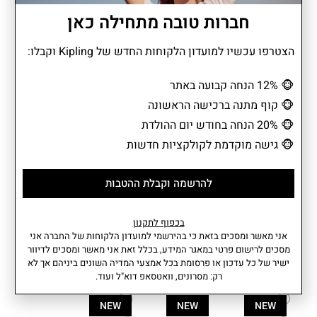
למרות המידות הקומפקטיות שלו, הוא מציע חלוקה פנימית נוחה עם שני
חברות טובה מתחילה כאן
תאים פתוחים ותא מרכזי סגור ברוכסן. כך כל מטבע, שטר קטן או כרטיס
מוצאים את מקומם בקלות. הוא נכנס לכל תיק מבלי לתפוס מקום מיותר
ותמיד נותן תחושת סדר ושליטה גם ברגעים הקטנים של היום.
הצטרפו עכשיו למועדון הלקוחות החדש של Kipling וקבלו:
🐵
12% הנחה קבועה באתר
🐵
קוף מתנה ברכישה הראשונה
מידע נוסף
מאפיינים
🐵
20% הנחה בחודש יום ההולדת
• תא עם סגירת רוכסן המכיל 2
הרכב בד: 88% פוליאסטר, 12%
🐵
גישה מוקדמת לקולקציות חדשות
תאים פתוחים.
פוליאמיד | הרכב בד פנימי: 100%
פוליאסטר ממוחזר.
נפח: 0.02 ליטר
להרשמה וקבלת ההטבות
משקל: 0.06 קג
עוד
עומק: 1.5 סמ I רוחב: 10 סמ I גובה:
7 סמ
בכפוף לתקנון
אחריות: שנתיים
אני מאשר ומסכים בזאת כי בהירשמי למועדון הלקוחות של החברה אני
מסכים לרישום פרטי במאגר המידע, בכלל זאת אני מאשר ומסכים לדיוור
ישיר של כל עדכון או פרסומת בכל אמצעי המדיה השונים ביניהם אך לא
מוצרים קשורים
רק: מסרונים, וואטסאפ דוא"ל ועוד.
NEW
NEW
NEW