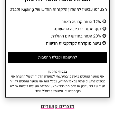
ותאים פונקציונליים רבים יוצרים חלוקה מושלמת ל־12 כרטיסים,
הצטרפו עכשיו למועדון הלקוחות החדש של Kipling וקבלו:
שטרות ומסמכים. תא שקוף לתעודת זהות או רישיון נהיגה מוסיף נוחות
יומיומית, וכל פריט מוצא את מקומו המדויק. זהו ארנק גדול שמתאים
🐵
12% הנחה קבועה באתר
למי שאוהבת לקחת איתה את הכול מסודר, אלגנטי ותמיד מוכן לכל
סיטואציה.
🐵
קוף מתנה ברכישה הראשונה
🐵
20% הנחה בחודש יום ההולדת
🐵
גישה מוקדמת לקולקציות חדשות
מידע נוסף
מאפיינים
להרשמה וקבלת ההטבות
• תא מרכזי אחד עם סגירת רוכסן
הרכב בד: 56% Recycled
• 3 כיסים פנימיים: 1 עם סגירת
Polyamide, 44% Polyamide
רוכסן + 2 פתוחים
נפח: 0.03 ליטר
בכפוף לתקנון
• 15 תאים פונקציונליים 1 שקוף +
משקל: 0.15 קג
אני מאשר ומסכים בזאת כי בהירשמי למועדון הלקוחות של החברה אני
2 תאים למסמכים + 12 תאים
עומק: 2 סמ I רוחב: 20 סמ I גובה:
עוד
מסכים לרישום פרטי במאגר המידע, בכלל זאת אני מאשר ומסכים לדיוור
לכרטיסים
10 סמ
ישיר של כל עדכון או פרסומת בכל אמצעי המדיה השונים ביניהם אך לא
אחריות: שנתיים
רק: מסרונים, וואטסאפ דוא"ל ועוד.
מוצרים קשורים