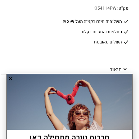
מק"ט:
KI54114PW
משלוחים חינם בקנייה מעל 399 ₪
החלפות והחזרות בקלות
תשלום מאובטח
תיאור
יתרונות
MONEY WORLD הוא הארנק הגדול של המשפחה, כזה שמעניק מקום
חברות טובה מתחילה כאן
לכל מה שצריך ועוד קצת. שלושה כיסים פנימיים, תא מרכזי סגור ברוכסן