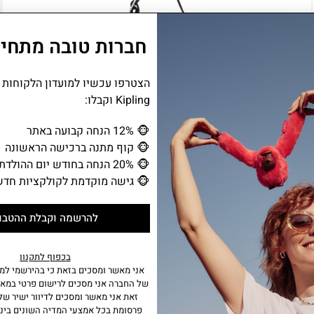
חברות טובה מתחיל
הצטרפו עכשיו למועדון הלקוחות
Kipling וקבלו:
🐵
12% הנחה קבועה באתר
🐵
קוף מתנה ברכישה הראשונה
🐵
20% הנחה בחודש יום ההולדת
🐵
גישה מוקדמת לקולקציות חדש
להרשמה וקבלת ההטבו
בכפוף לתקנון
תיק צד קטן NIKKI
אני מאשר ומסכים בזאת כי בהירשמי למו
של החברה אני מסכים לרישום פרטי במאג
₪
240.00
₪
479.00
זאת אני מאשר ומסכים לדיוור ישיר של 
פרסומת בכל אמצעי המדיה השונים ביני