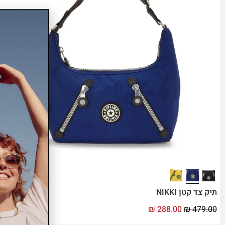
תיק צד קטן NIKKI
₪
288.00
₪
479.00