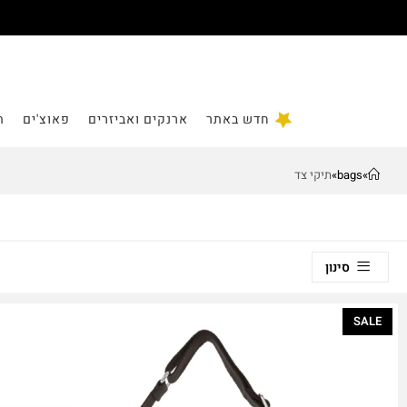
חדש באתר
ארנקים ואביזרים
פאוצ'ים
ת
»
bags
»
תיקי צד
סינון
SALE