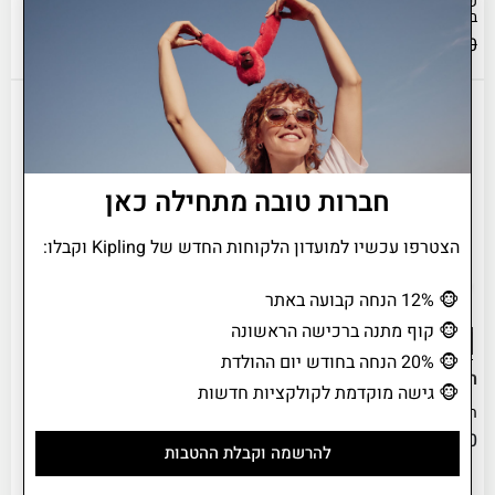
שמתאים גם ללימודים וגם לבילוי
ואלגנטי ותמיד מוכן להרפתקה
בעיר
הבאה.
₪
739.00
₪
94.00
₪
189.00
SALE
חברות טובה מתחילה כאן
הצטרפו עכשיו למועדון הלקוחות החדש של Kipling וקבלו:
🐵
12% הנחה קבועה באתר
🐵
קוף מתנה ברכישה הראשונה
🐵
20% הנחה בחודש יום ההולדת
תיק נסיעות קטן ARGUS S
תיק גב בינוני SUPERTABOO
🐵
גישה מוקדמת לקולקציות חדשות
תיק לנסיעות וחדר כושר קל לנשיאה
SUPERTABOO תיק גב צעיר ורענן
שמתאים גם ללימודים וגם לבילוי
₪
519.00
בעיר
להרשמה וקבלת ההטבות
₪
94.00
₪
189.00