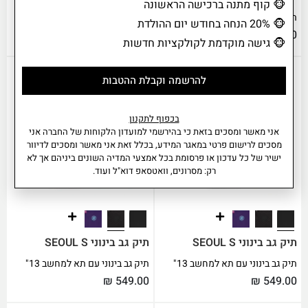
🐵
קוף מתנה ברכישה הראשונה
תיק גב גדול עם תא למחשב 15"
תיק גב גדול עם תא למחשב 15"
🐵
20% הנחה בחודש יום ההולדת
₪
629.00
₪
629.00
🐵
גישה מוקדמת לקולקציות חדשות
להרשמה וקבלת ההטבות
בכפוף לתקנון
אני מאשר ומסכים בזאת כי בהירשמי למועדון הלקוחות של החברה אני
מסכים לרישום פרטי במאגר המידע, בכלל זאת אני מאשר ומסכים לדיוור
ישיר של כל עדכון או פרסומת בכל אמצעי המדיה השונים ביניהם אך לא
רק: מסרונים, וואטסאפ דוא"ל ועוד.
תיק גב בינוני SEOUL S
תיק גב בינוני SEOUL S
תיק גב בינוני עם תא למחשב 13"
תיק גב בינוני עם תא למחשב 13"
₪
549.00
₪
549.00