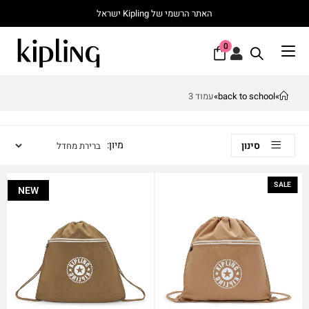
האתר הרשמי של Kipling ישראל
0
»
back to school
»
עמוד 3
סינון
SALE
NEW