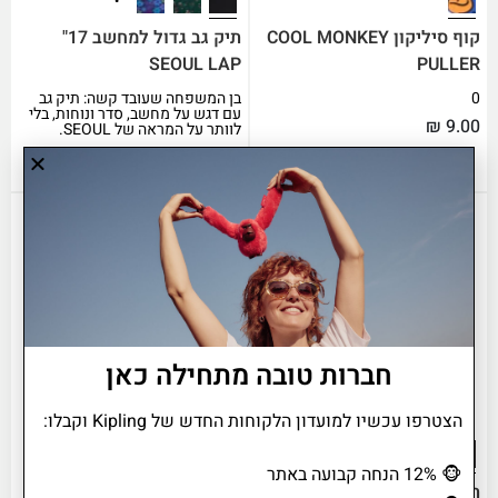
קוף סיליקון COOL MONKEY
תיק גב גדול למחשב 17"
SEOUL LAP
PULLER
0
בן המשפחה שעובד קשה: תיק גב
עם דגש על מחשב, סדר ונוחות, בלי
₪
9.00
לוותר על המראה של SEOUL.
₪
629.00
חברות טובה מתחילה כאן
הצטרפו עכשיו למועדון הלקוחות החדש של Kipling וקבלו:
🐵
12% הנחה קבועה באתר
תיק גב גדול SEOUL
תיק גב גדול SEOUL