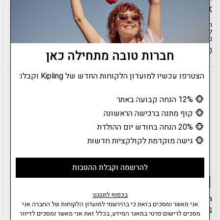
COLISSA ZIP
ELYSIA WORK
תיק ELYSIA WORK ילווה אותך
תיק עבודה לימים עמוסים, תמיד
לפגישות, הנציג המרשים של
מוכן לזרום איתך קדימה.
משפחת ELYSIA WORK
₪
859.00
₪
839.00
חברות טובה מתחילה כאן
הצטרפו עכשיו למועדון הלקוחות החדש של Kipling וקבלו:
🐵
12% הנחה קבועה באתר
🐵
קוף מתנה ברכישה הראשונה
🐵
20% הנחה בחודש יום ההולדת
🐵
גישה מוקדמת לקולקציות חדשות
להרשמה וקבלת ההטבות
בכפוף לתקנון
תיק צד גדול למחשב 13"
תיק צד גדול למחשב 13"
אני מאשר ומסכים בזאת כי בהירשמי למועדון הלקוחות של החברה אני
ELYSIA WORK S
ELYSIA WORK S
מסכים לרישום פרטי במאגר המידע, בכלל זאת אני מאשר ומסכים לדיוור