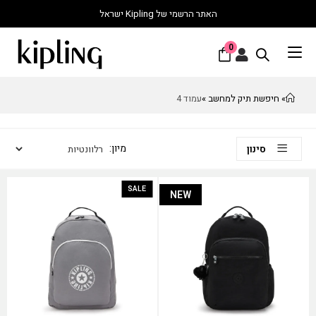
האתר הרשמי של Kipling ישראל
0
» חיפשת תיק למחשב »
עמוד 4
סינון
SALE
NEW